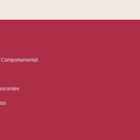
o Comportamental
lescentes
tos