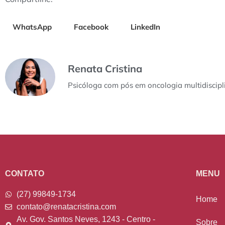
WhatsApp
Facebook
LinkedIn
Renata Cristina
Psicóloga com pós em oncologia multidiscipli
CONTATO
MENU
(27) 99849-1734
Home
contato@renatacristina.com
Av. Gov. Santos Neves, 1243 - Centro -
Sobre