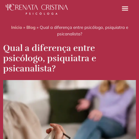
Início
»
Blog
»
Qual a diferença entre psicólogo, psiquiatra e
psicanalista?
Qual a diferença entre
psicólogo, psiquiatra e
psicanalista?